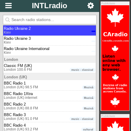
Classic 1027
INTLradio
Publicitate
Johannesburg 102.7 FM
music - classical
Kiev
Radio Ukraine 1
Kiev
Radio Ukraine 2
Kiev
Radio Ukraine 3
Kiev
Radio Ukraine International
Kiev
London
Classic FM (UK)
London 100.6 FM
music - classical
London (UK)
BBC Radio 1
London (UK) 98.5 FM
Muzică
BBC Radio 1Xtra
London (UK) internet
Muzică
BBC Radio 2
London (UK) 88.8 FM
Muzică
BBC Radio 3
Publicitate
London (UK) 91.0 FM
music - classical
BBC Radio 4
London (UK) 93.2 FM
cultural