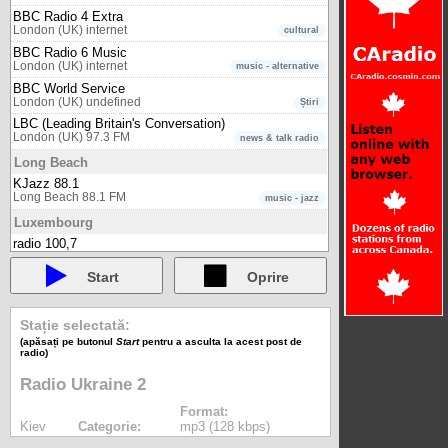
BBC Radio 4 Extra
London (UK) internet
cultural
BBC Radio 6 Music
London (UK) internet
music - alternative
BBC World Service
London (UK) undefined
Știri
LBC (Leading Britain's Conversation)
London (UK) 97.3 FM
news & talk radio
Long Beach
KJazz 88.1
Long Beach 88.1 FM
music - jazz
Luxembourg
radio 100,7
Luxembourg 100.7 FM
multicultural
Start
Oprire
Lyon (France)
Euronews Radio - Deutsch (DE)
Lyon (France) internet
Știri
Stație selectată:
Euronews Radio - English (EN)
(apăsați pe butonul
Start
pentru a asculta la acest post de
radio)
Lyon (France) internet
Știri
Euronews Radio - Español (ES)
Radio Ukraine 2
Lyon (France) internet
Știri
Euronews Radio - Français (FR)
Format:
Lyon (France) internet
Kiev
Categorie:
mp3 (128 kbps)
Știri
Euronews Radio - Italiano (IT)