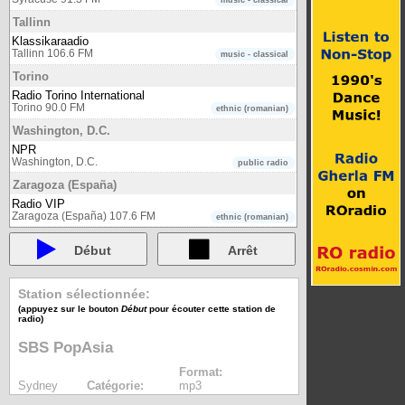
music - classical
Tallinn
Klassikaraadio
Tallinn 106.6 FM
music - classical
Torino
Radio Torino International
Torino 90.0 FM
ethnic (romanian)
Washington, D.C.
NPR
Washington, D.C.
public radio
Zaragoza (España)
Radio VIP
Zaragoza (España) 107.6 FM
ethnic (romanian)
Début
Arrêt
Station sélectionnée:
(appuyez sur le bouton
Début
pour écouter cette station de
radio)
SBS PopAsia
Format:
Sydney
Catégorie:
mp3