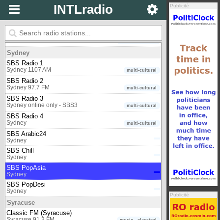
One FM
INTLradio
Publicité
Shepparton 98.5 FM
multicultural
Sofia
Classic FM (Bulgaria)
Sofia 88.0 FM
music - classical
Sydney
SBS Radio 1
Sydney 1107 AM
multi-cultural
SBS Radio 2
Sydney 97.7 FM
multi-cultural
SBS Radio 3
Sydney online only - SBS3
multi-cultural
SBS Radio 4
Sydney
multi-cultural
SBS Arabic24
Sydney
SBS Chill
Sydney
SBS PopAsia
Sydney
SBS PopDesi
Sydney
Publicité
Syracuse
Classic FM (Syracuse)
Syracuse 91.3 FM